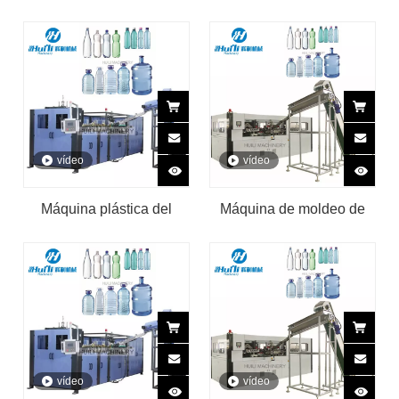
moldeo por soplado y
soplado de botellas de
estiramiento para fabricar
plástico PET de 10L y 20L
latas de botellas de PET
vídeo
vídeo
Máquina plástica del
Máquina de moldeo de
moldeo por soplado-
botellas de PET Máquina
estirado de la botella del
de moldeo por soplado y
ANIMAL DOMÉSTICO de
estiramiento
la bebida del agua
mineral
vídeo
vídeo