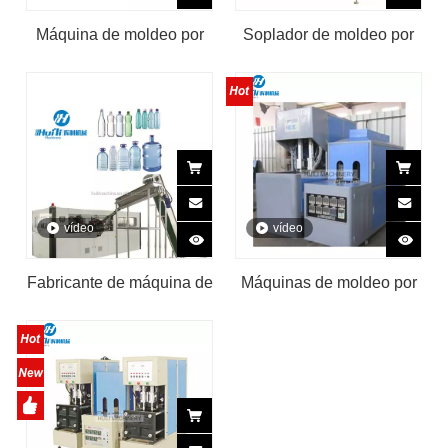
Máquina de moldeo por
Soplador de moldeo por
soplado de botellas para
soplado de botellas de
mascotas que ahorra
agua y bebidas de
energía
plástico para mascotas,
precio de la máquina de
moldeo por soplado de
botellas
vídeo
vídeo
Fabricante de máquina de
Máquinas de moldeo por
soplado de botellas de
soplado y estiramiento
PET completamente
semiautomáticas de PET
automática
de 2 cavidades y 4
cavidades 2000BPH