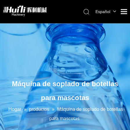
Español
English
العربية
Français
Pусский
Português
Máquina de soplado de botellas
para mascotas
Hogar
»
productos
»
Máquina de soplado de botellas
para mascotas