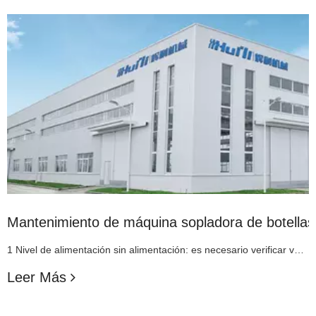
Mantenimiento de máquina sopladora de botellas
1 Nivel de alimentación sin alimentación: es necesario verificar varias situaciones: ¿No hay material en la tolva? Si es así: es necesario agregar material rápidamente No: verifique si el contactor de control del polipasto está en estado energizado. Si está en estado energizado, verifique rápidamente si el motor está en la posición e.
Leer Más