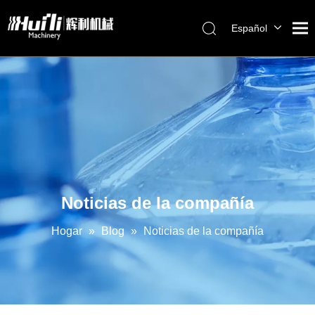
Español
English
العربية
Français
Pусский
Português
Noticias de la compañía
Hogar
»
Blog
»
Noticias de la compañía