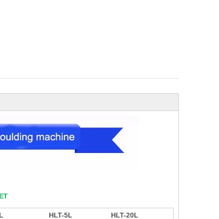
PET
L
HLT-5L
HLT-20L