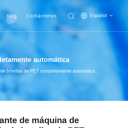
Blog
Contáctenos
Español
English
Noticias de la Industria
العربية
Noticias de la compañía
Français
Pусский
Exposiciones
Português
letamente automática
Tecnología
 de botellas de PET completamente automática
cante de máquina de