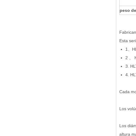
peso de
Fabrican
Esta ser
1、HL
2 、 H
3. HL
4. HL
Cada mod
Los vol
Los diám
altura m