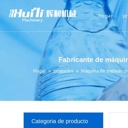
Hogar
p
Fabricante de máqui
Hogar
»
productos
»
Máquina de soplado de
Categoria de producto