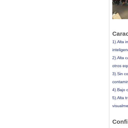
Carac
1).Alta 
inteligen
2).Alta 
otros eq
3).Sin c
contamin
4).Bajo 
5).Alta 
visualme
Confi