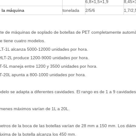
6,8×1,5×1,9
8,45×
 la máquina
tonelada
2/5/6
1,7/2,
te de máquinas de soplado de botellas de PET completamente automát
ie tiene cuatro modelos.
T-1L alcanza 5000-12000 unidades por hora.
LT-2L produce 1200-9000 unidades por hora.
T-5L maneja entre 1200 y 3500 unidades por hora.
T-20L apunta a 800-1000 unidades por hora.
elo se adapta a diferentes cavidades. El rango es de 1 a 9 cavidades
úmenes máximos varían de 1L a 20L.
etros de la boca de las botellas varían de 28 mm a 150 mm. Los diáme
áxima de la botella alcanza los 450 mm.