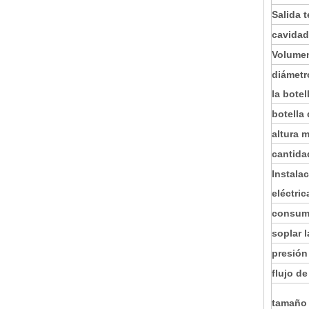
Salida t
cavidad
Volume
diámetr
la botel
botella
altura 
cantida
Instala
eléctric
consum
soplar l
presión
flujo d
tamaño 