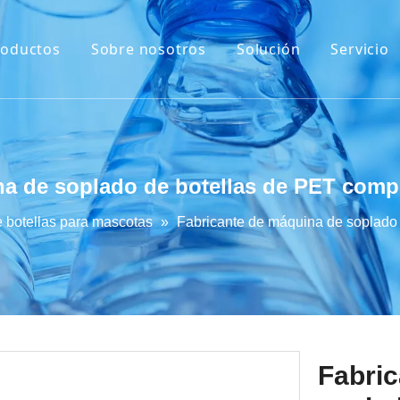
roductos
Sobre nosotros
Solución
Servicio
Máquina de extrusión y soplado
Máquina de soplado de botellas de PET
Máquina de moldeo por inyección
na de soplado de botellas de PET comp
Máquina de soplado de inyección
 botellas para mascotas
»
Fabricante de máquina de soplado
Máquina de llenado
Fabri