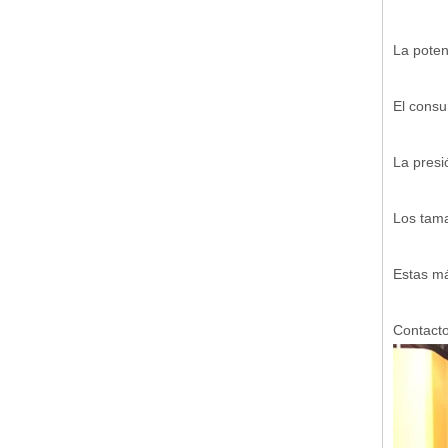
La poten
El consu
La presi
Los tama
Estas má
Contact