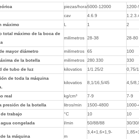
eórica
piezas/hora
5000-12000
1200-
cav
4.6.9
1.2.3.
n máximo
L
1
2
o total máximo de la boca de
milímetros
28-38
28-80
la
 de mayor diámetro
milímetros
65
100
máxima de la botella
milímetros
280.330
330
d de tubo de luz
kilovatios
1/1.25/2
0,75/1
ción de toda la máquina
kilovatios
8,1/16,5/45
4,5/8,
a.
o real
kg/cm³
7-9
7-9
a presión de la botella
litros/min
1500-4800
1000-
 de trabajo
°C
10
10
e agua congelada
l/min
50/88/88
30/30
3,4×1,6×1,9-
1,85×
de la máquina
m