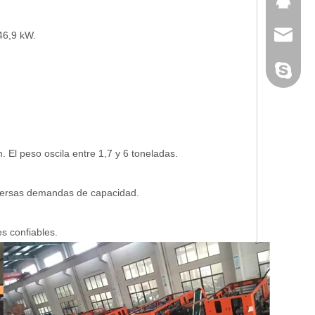
371460
46,9 kW.
david@h
david@h
El peso oscila entre 1,7 y 6 toneladas.
iversas demandas de capacidad.
s confiables.