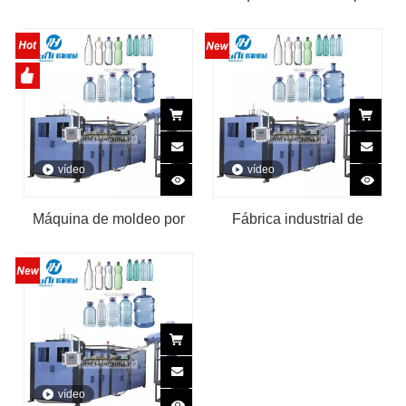
máquina de moldeo por
soplado Full Auto,
soplado de botellas pet de
inyección de plástico,
gran capacidad
máquina de moldeo por
soplado de botellas de
PET
vídeo
vídeo
Máquina de moldeo por
Fábrica industrial de
soplado de botellas de
máquinas de moldeo por
agua para mascotas,
soplado de botellas para
completamente
mascotas
automática, 2 y 4
cavidades, 1,5 litros
vídeo