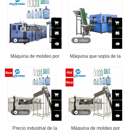
vídeo
vídeo
Máquina de moldeo por
Máquina que sopla de la
soplado de botellas para
botella de agua del motor
mascotas que ahorra
servo de la máquina del
energía
moldeo por insuflación de
aire comprimido de la
botella plástica del animal
doméstico
vídeo
vídeo
Precio industrial de la
Máquina de moldeo por