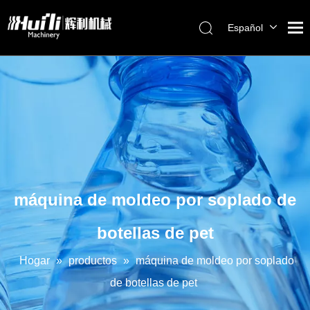
Español
English
العربية
Français
Pусский
Português
máquina de moldeo por soplado de
botellas de pet
Hogar
»
productos
»
máquina de moldeo por soplado
de botellas de pet