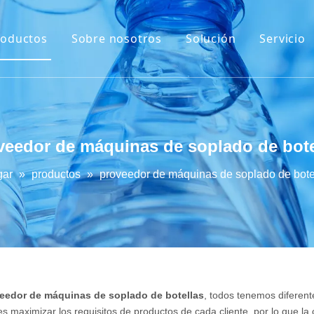
roductos
Sobre nosotros
Solución
Servicio
Máquina de extrusión y soplado
Máquina de soplado de botellas de PET
Máquina de moldeo por inyección
veedor de máquinas de soplado de bote
Máquina de soplado de inyección
ar
»
productos
»
proveedor de máquinas de soplado de bote
Máquina de llenado
eedor de máquinas de soplado de botellas
, todos tenemos diferent
 maximizar los requisitos de productos de cada cliente, por lo que la