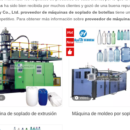
as
ha sido bien recibida por muchos clientes y gozó de una buena rep
 Co., Ltd.
proveedor de máquinas de soplado de botellas
tiene un
mpetitivo. Para obtener más información sobre
proveedor de máquinas
eo
vídeo
na de soplado de extrusión
Máquina de moldeo por sop
ica completa para máquina de
botellas de PET, complet
do de moldes de botellas y
automática, 2L, 2 cavidades