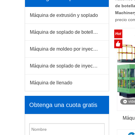
de botell
Machinery
Máquina de extrusión y soplado
precio co
Máquina de soplado de botellas para mascotas
Máquina de moldeo por inyección
Máquina de soplado de inyección
Máquina de llenado
víd
Obtenga una cuota gratis
Máqui
automát
sopla