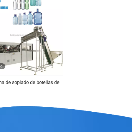
res grandes de 10 -30 litros
superior
eo
a de soplado de botellas de
PET