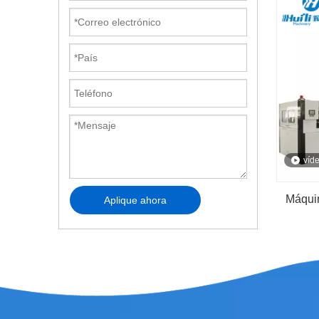
tambo
víd
Máquin
Aplique ahora