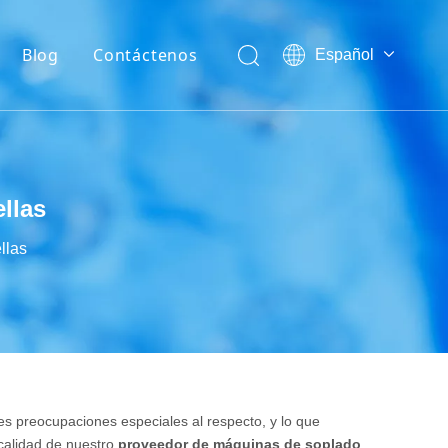
Blog
Contáctenos
Español
English
Noticias de la Industria
العربية
Noticias de la compañía
Français
Pусский
Exposiciones
Português
llas
Tecnología
llas
es preocupaciones especiales al respecto, y lo que
 calidad de nuestro
proveedor de máquinas de soplado