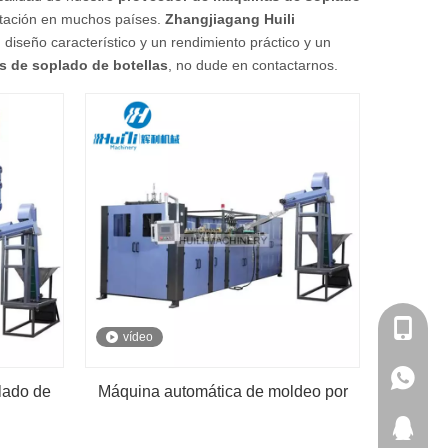
utación en muchos países.
Zhangjiagang Huili
 diseño característico y un rendimiento práctico y un
 de soplado de botellas
, no dude en contactarnos.
+86-180
vídeo
+86-180
lado de
Máquina automática de moldeo por
amente
soplado con tanque de plástico
371460
, venta