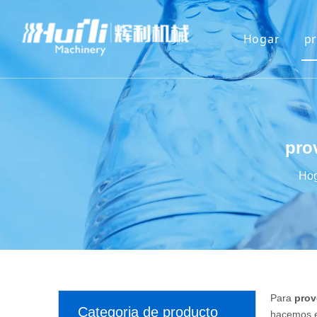
Hogar
p
pro
Hog
Para
prov
Categoria de producto
hacemos es