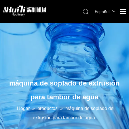
Español
English
العربية
Français
Pусский
Português
máquina de soplado de extrusión
para tambor de agua
Hogar
»
productos
»
máquina de soplado de
extrusión para tambor de agua