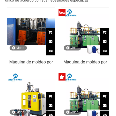
único de acuerdo con sus necesidades específicas.
vídeo
vídeo
Máquina de moldeo por
Máquina de moldeo por
soplado de bidones de
soplado de botellas de
una sola estación de 5
policarbonato de 5
litros
galones
vídeo
vídeo