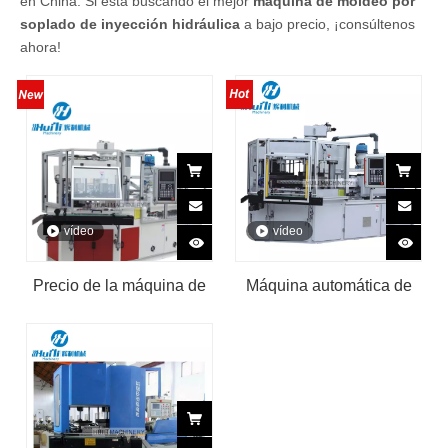
en China. Si está buscando el mejor
máquina de moldeo por
soplado de inyección hidráulica
a bajo precio, ¡consúltenos
ahora!
vídeo
vídeo
Precio de la máquina de
Máquina automática de
soplado de inyección de
moldeo por soplado de
polipropileno de alta
botellas de plástico PP
calidad
HDPE, máquina de
moldeo por inyección