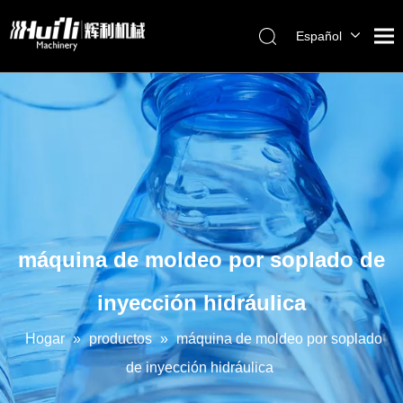
Español
English
العربية
Français
Pусский
Português
máquina de moldeo por soplado de
inyección hidráulica
Hogar
»
productos
»
máquina de moldeo por soplado
de inyección hidráulica