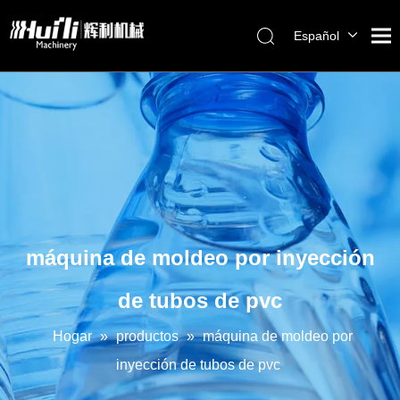
Español
English
العربية
Français
Pусский
Português
máquina de moldeo por inyección
de tubos de pvc
Hogar
»
productos
»
máquina de moldeo por
inyección de tubos de pvc