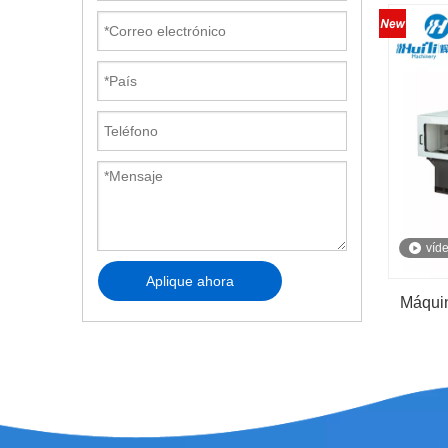
víd
Aplique ahora
Máquin
inyecc