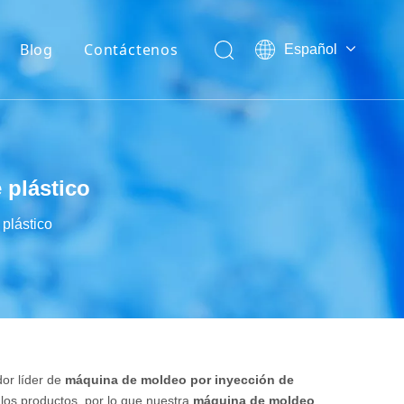
Blog
Contáctenos
Español
English
Noticias de la Industria
العربية
Noticias de la compañía
Français
Pусский
Exposiciones
Português
 plástico
Tecnología
plástico
dor líder de
máquina de moldeo por inyección de
 los productos, por lo que nuestra
máquina de moldeo