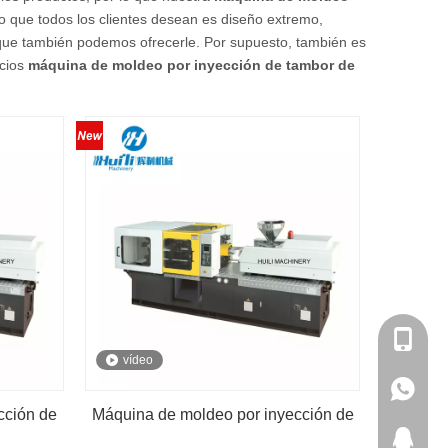
o que todos los clientes desean es diseño extremo,
o que también podemos ofrecerle. Por supuesto, también es
icios
máquina de moldeo por inyección de tambor de
+86-180
vídeo
+86-180
cción de
Máquina de moldeo por inyección de
371460
plástico de preformas de PET