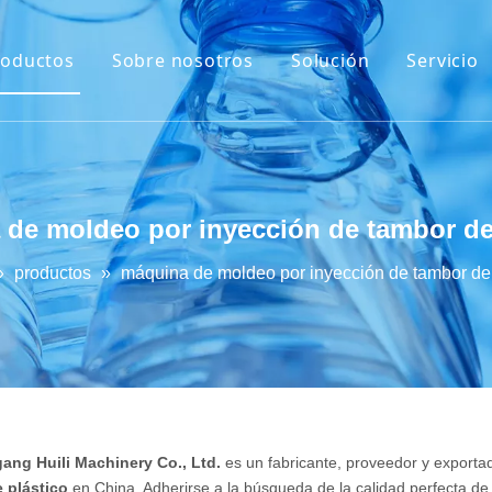
roductos
Sobre nosotros
Solución
Servicio
Máquina de extrusión y soplado
Máquina de soplado de botellas de PET
Máquina de moldeo por inyección
de moldeo por inyección de tambor de
Máquina de soplado de inyección
»
productos
»
máquina de moldeo por inyección de tambor de 
Máquina de llenado
ang Huili Machinery Co., Ltd.
es un fabricante, proveedor y exporta
 plástico
en China. Adherirse a la búsqueda de la calidad perfecta de