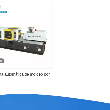
eo
a automática de moldeo por
ión y soplado de perchas de
plástico