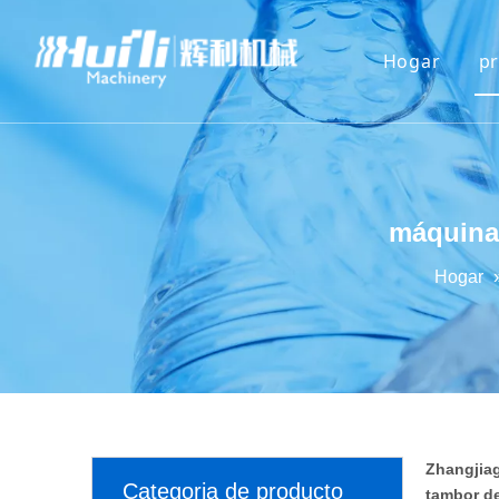
Hogar
p
máquina 
Hogar
Zhangjiag
Categoria de producto
tambor de