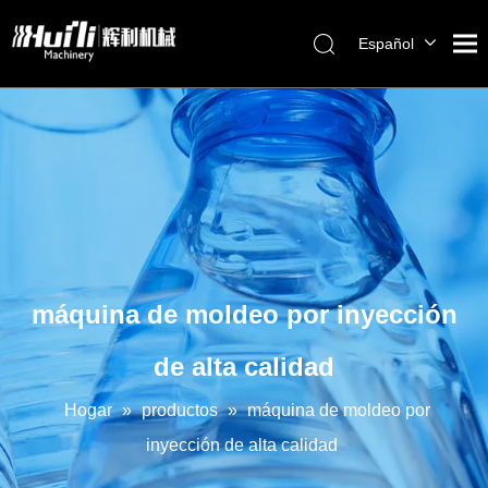
Español
English
العربية
Français
Pусский
Português
máquina de moldeo por inyección
de alta calidad
Hogar
»
productos
»
máquina de moldeo por
inyección de alta calidad