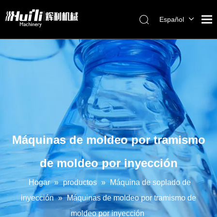
Español
English
العربية
Français
Pусский
Português
Máquinas de moldeo por tramismo
de moldeo por inyección
Hogar
»
productos
»
Máquina de soplado de
inyección
»
Máquinas de moldeo por tramismo de
moldeo por inyección