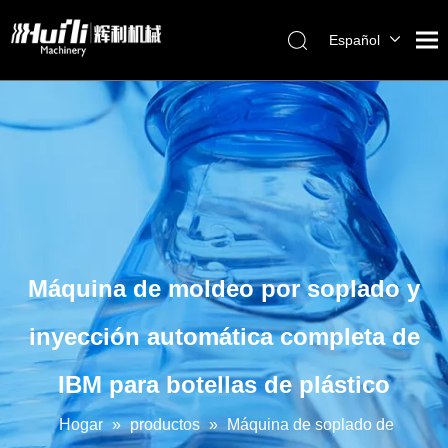
Español
English
العربية
Français
Pусский
Português
Máquina de moldeo por soplado y
inyección automática completa de
IBM para botellas de plástico
Hogar
»
productos
»
Máquina de soplado de