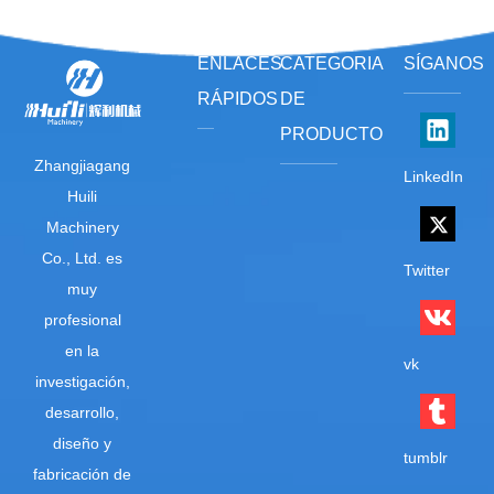
ENLACES
CATEGORIA
SÍGANOS
RÁPIDOS
DE
PRODUCTO
Zhangjiagang
LinkedIn
Huili
Machinery
Co., Ltd. es
Twitter
muy
profesional
en la
vk
investigación,
desarrollo,
diseño y
tumblr
fabricación de