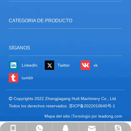
CATEGORIA DE PRODUCTO
SÍGANOS
LinkedIn
Twitter
vk
tumblr
Copyrights 2022 Zhangjiagang Huili Machinery Co., Ltd.

Todos los derechos reservados.
苏ICP备2022010640号-1
Mapa del sitio
leadong.com
|Tecnología por
david@huilimachine.com
david@huilimachine.com
+86-18001567327
+86-18001567327
371460516