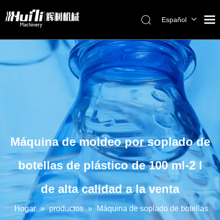
Español
English
العربية
Français
Pусский
Português
Máquina de moldeo por soplado de
botellas de plástico de 100 ml-2 l
de alta calidad a la venta
Hogar
»
productos
»
Máquina de soplado de botellas