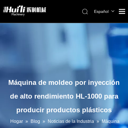
Español
English
Hogar
العربية
Français
productos
Pусский
Sobre nosotros
Português
Solución
Servicio
Blog
Máquina de moldeo por inyección
Contáctenos
de alto rendimiento HL-1000 para
producir productos plásticos
Hogar
»
Blog
»
Noticias de la Industria
»
Máquina