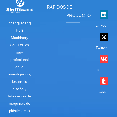
RÁPIDOS
DE
PRODUCTO
Zhangjiagang
LinkedIn
Huili
Machinery
Co., Ltd. es
Twitter
muy
profesional
en la
vk
investigación,
desarrollo,
diseño y
tumblr
fabricación de
máquinas de
plástico, con