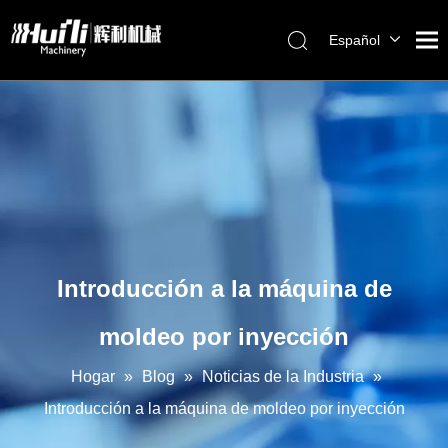
Español
English
Hogar
العربية
Français
productos
Pусский
Sobre nosotros
Português
Solución
Servicio
Blog
Introducción a la máquina de
Contáctenos
moldeo por inyección
Hogar
»
Blog
»
Noticias de la Industria
»
Introducción a la máquina de moldeo por inyección