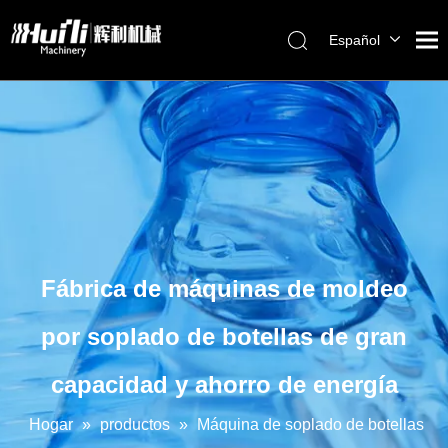
Español
English
العربية
Français
Pусский
Português
Fábrica de máquinas de moldeo
por soplado de botellas de gran
capacidad y ahorro de energía
Hogar
»
productos
»
Máquina de soplado de botellas