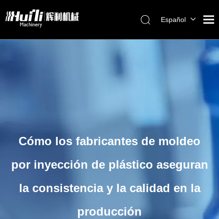
Español
English
Hogar
العربية
Français
productos
Pусский
Sobre nosotros
Português
Solución
Servicio
Blog
Cómo los fabricantes de moldeo
Contáctenos
por inyección de plástico aseguran
la consistencia y la calidad en la
producción